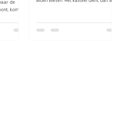
Alden Biesen. Het kasteel dient dan als
waar de
zijn tijdelijke...
toont, komen
t leven...