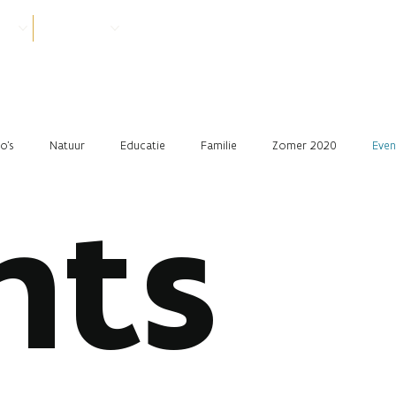
VER
PRAKTISCH
o's
Natuur
Educatie
Familie
Zomer 2020
Even
nts