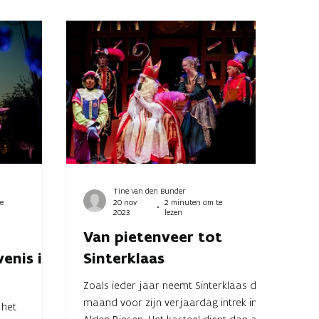
Tine Van den Bunder
e
20 nov
2 minuten om te
2023
lezen
Van pietenveer tot
enis in
Sinterklaas
Zoals ieder jaar neemt Sinterklaas de
maand voor zijn verjaardag intrek in
 het