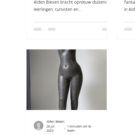
Alden Biesen bracht opnieuw duizenden
fanta
leerlingen, cursisten en
in Al
verhalenliefhebbers samen. Met
voorstellingen in meerdere talen, een
sfeervol vertelcafé, verrassende spin-
offs, nieuw talent en het Cassandra-
seminarie was de 28e editie er een om
te koesteren.
Alden Biesen
26 jul
1 minuten om te
2023
lezen