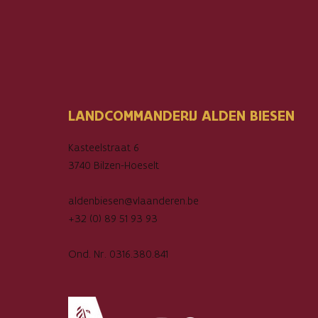
LANDCOMMANDERIJ ALDEN BIESEN
Kasteelstraat 6
3740 Bilzen-Hoeselt
aldenbiesen@vlaanderen.be
+32 (0) 89 51 93 93
Ond. Nr. 0316.380.841