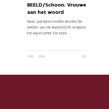
BEELD/Schoon. Vrouwen
aan het woord
Naar jaarlijkse traditie worden de
kelders van de waterburcht omgevormd
tot exporuimte. De expo
‘BEELD/Schoon. Vrouwen aan het
woord’...