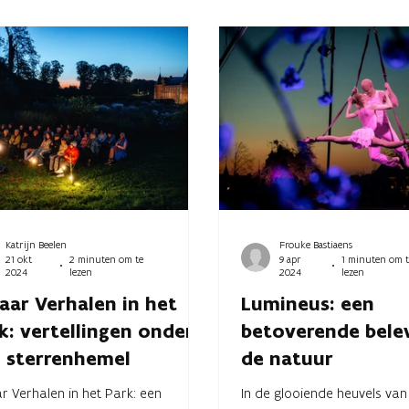
Katrijn Beelen
Frouke Bastiaens
21 okt
2 minuten om te
9 apr
1 minuten om t
2024
lezen
2024
lezen
jaar Verhalen in het
Lumineus: een
k: vertellingen onder
betoverende belev
 sterrenhemel
de natuur
ar Verhalen in het Park: een
In de glooiende heuvels van