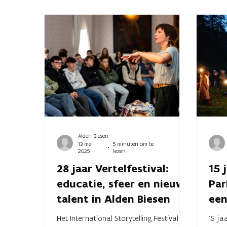
Alden Biesen
13 mei
5 minuten om te
2025
lezen
28 jaar Vertelfestival:
15 
educatie, sfeer en nieuw
Par
talent in Alden Biesen
een
Het International Storytelling Festival in
15 ja