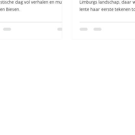
stische dag vol verhalen en muziek
Limburgs landschap, daar 
den Biesen.
lente haar eerste tekenen 
de hoogstamboomgaarden to