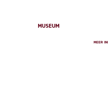
MUSEUM
MEER I