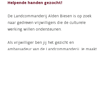
Helpende handen gezocht!
De Landcommanderij Alden Biesen is op zoek
naar gedreven vrijwilligers die de culturele
werking willen ondersteunen.
Als vrijwilliger ben jij het gezicht en
ambassadeur van de Landcommanderij. Je maakt
deel uit van een enthousiast team en draagt bij
aan het behoud en de beleving van deze
prachtige erfgoedsite.
Doorheen het jaar zijn er diverse mogelijkheden
om mee te helpen bij zowel evenementen als de
museale werking. Dit kan in het weekend en op
feestdagen zijn, maar ook tijdens weekdagen.