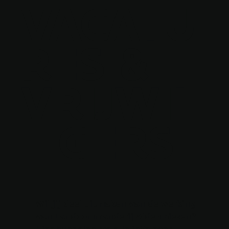
VACATU
RES &
VRIJWIL
LIGERS
Wil jij deel uitmaken van de werking
van Landcommanderij Alden Biesen?
Hier bundelen we alle info over