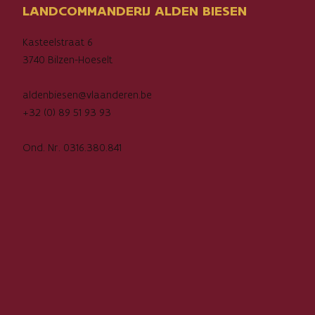
LANDCOMMANDERIJ ALDEN BIESEN
Kasteelstraat 6
3740 Bilzen-Hoeselt
aldenbiesen@vlaanderen.be
+32 (0) 89 51 93 93
Ond. Nr. 0316.380.841