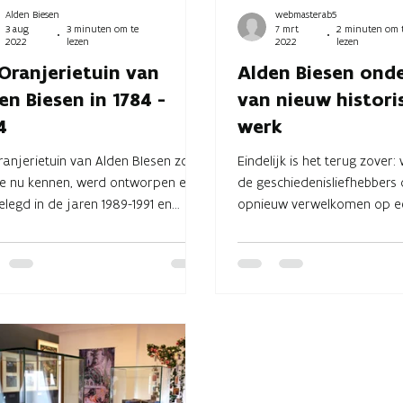
Alden Biesen
webmasterab5
3 aug
3 minuten om te
7 mrt
2 minuten om 
2022
lezen
2022
lezen
Oranjerietuin van
Alden Biesen ond
en Biesen in 1784 -
van nieuw histori
4
werk
anjerietuin van Alden BIesen zoals
Eindelijk is het terug zover
ie nu kennen, werd ontworpen en
de geschiedenisliefhebbers o
legd in de jaren 1989-1991 en
opnieuw verwelkomen op e
ratie voor de vorm...
colloquium. Na twee jaar...