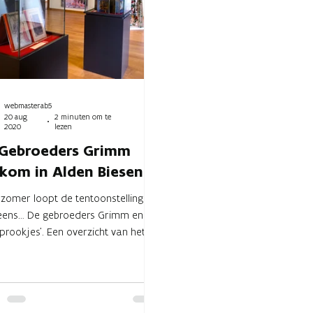
webmasterab5
20 aug
2 minuten om te
2020
lezen
Gebroeders Grimm
kom in Alden Biesen
zomer loopt de tentoonstelling ‘Er
eens… De gebroeders Grimm en
prookjes’. Een overzicht van het
 van de Duitse broers...