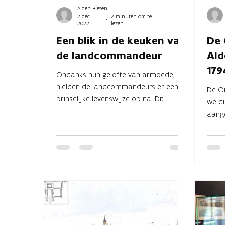
Alden Biesen
2 dec
2 minuten om te
2022
lezen
Een blik in de keuken van
De 
de landcommandeur
Ald
179
Ondanks hun gelofte van armoede,
hielden de landcommandeurs er een
De Or
prinselijke levenswijze op na. Dit
we d
etaleerden ze graag tijdens de...
aange
inspi