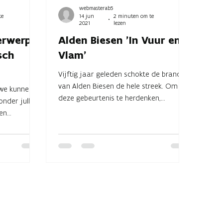
webmasterab5
te
14 jun
2 minuten om te
2021
lezen
erwerp
Alden Biesen 'In Vuur en
sch
Vlam'
Vijftig jaar geleden schokte de brand
van Alden Biesen de hele streek. Om
: we kunnen
deze gebeurtenis te herdenken,
nder jullie
organiseren we in Alden Biesen...
en