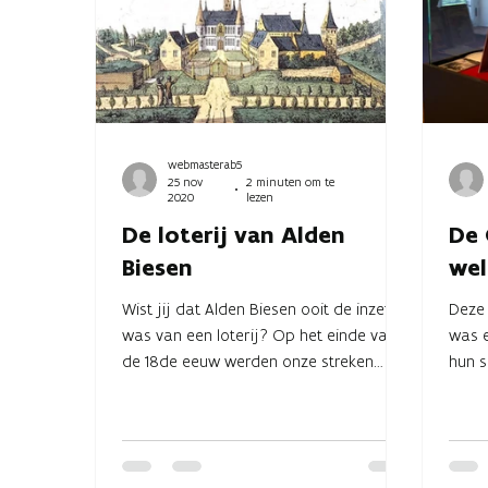
webmasterab5
25 nov
2 minuten om te
2020
lezen
De loterij van Alden
De 
Biesen
wel
Wist jij dat Alden Biesen ooit de inzet
Deze 
was van een loterij? Op het einde van
was 
de 18de eeuw werden onze streken
hun s
veroverd door de Franse...
leven