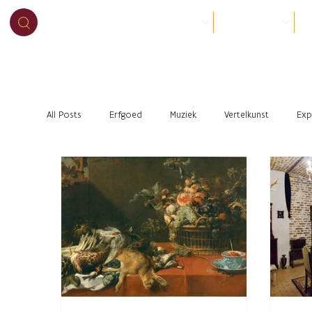
BEZOEK
ORGANISEER
O
All Posts
Erfgoed
Muziek
Vertelkunst
Exp