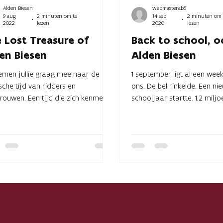
Alden Biesen
webmasterab5
9 aug
2 minuten om te
14 sep
2 minuten om 
2022
lezen
2020
lezen
 Lost Treasure of
Back to school, o
en Biesen
Alden Biesen
men jullie graag mee naar de
1 september ligt al een wee
sche tijd van ridders en
ons. De bel rinkelde. Een ni
rouwen. Een tijd die zich kenmerkt
schooljaar startte. 1,2 milj
de strijd voor het geloof,...
gaan nu terug naar school...