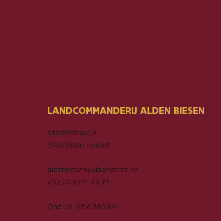
LANDCOMMANDERIJ ALDEN BIESEN
Kasteelstraat 6
3740 Bilzen-Hoeselt
aldenbiesen@vlaanderen.be
+32 (0) 89 51 93 93
Ond. Nr. 0316.380.841