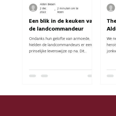
Alden Biesen
2 dec
2 minuten om te
2022
lezen
Een blik in de keuken van
The
de landcommandeur
Ald
Ondanks hun gelofte van armoede,
We ne
hielden de landcommandeurs er een
heroï
prinselijke levenswijze op na. Dit
jonkv
etaleerden ze graag tijdens de...
door 