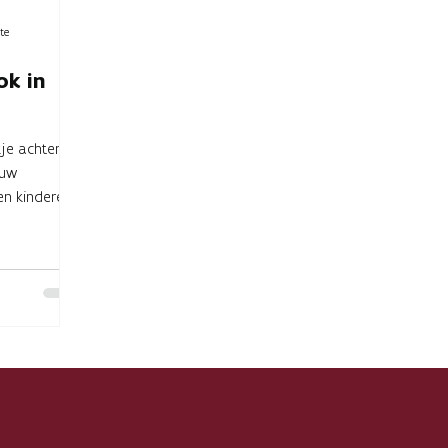
te
ok in
kje achter
euw
oen kinderen
.