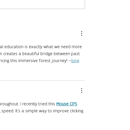
elfestival:
Drie Belgische Cassandra
feer en nieuw
storytellers schitteren op
lden Biesen
Teas & Tales!
tal education is exactly what we need more
n creates a beautiful bridge between past
cing this immersive forest journey! --
bing
hroughout. I recently tried this
Mouse CPS
 speed. It’s a simple way to improve clicking