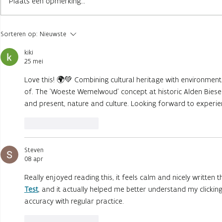
Plaats een opmerking...
Muzikale werelden
28 jaar Vert
Sorteren op:
Nieuwste
ontdekken met MusiMatrix
educatie, s
in Alden Biesen
talent in A
kiki
25 mei
Love this! 🌍💚 Combining cultural heritage with environmen
of. The 'Woeste Wemelwoud' concept at historic Alden Biese
and present, nature and culture. Looking forward to experien
Like
Reageren
Steven
08 apr
Really enjoyed reading this, it feels calm and nicely written t
Test
, and it actually helped me better understand my clicking
accuracy with regular practice.
Like
Reageren