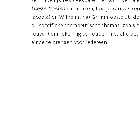
zelf moeilijk bespreekbare thema’s in verhalen
koesterboeken
kan maken, hoe je kan werke
Jacob(a) en Wilhelm(ina) Grimm opstelt tijdens
bij specifieke therapeutische thema’s (zoals
rouw,…) om rekening te houden met alle betr
einde te brengen voor iedereen.