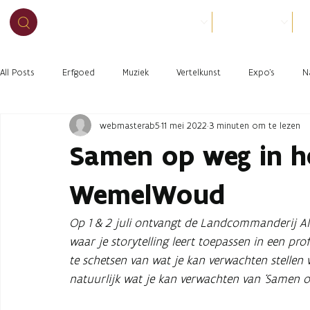
BEZOEK
ORGANISEER
O
All Posts
Erfgoed
Muziek
Vertelkunst
Expo's
N
webmasterab5
11 mei 2022
3 minuten om te lezen
Samen op weg in h
WemelWoud
Op 1 & 2 juli ontvangt de Landcommanderij Al
waar je storytelling leert toepassen in een pr
te schetsen van wat je kan verwachten stellen w
natuurlijk wat je kan verwachten van ‘Samen