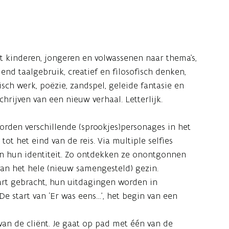
t kinderen, jongeren en volwassenen naar thema’s,
dend taalgebruik, creatief en filosofisch denken,
isch werk, poëzie, zandspel, geleide fantasie en
hrijven van een nieuw verhaal. Letterlijk.
worden verschillende (sprookjes)personages in het
ot het eind van de reis. Via multiple selfies
n hun identiteit. Zo ontdekken ze onontgonnen
 van het hele (nieuw samengesteld) gezin.
art gebracht, hun uitdagingen worden in
e start van ‘Er was eens…’, het begin van een
van de cliënt. Je gaat op pad met één van de