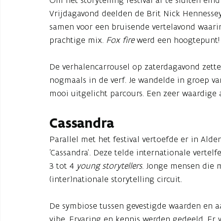
Om het storytelling festival af te sluiten ei
Vrijdagavond deelden de Brit Nick Hennessey
samen voor een bruisende vertelavond waari
prachtige mix.
Fox fire
werd een hoogtepunt!
De verhalencarrousel op zaterdagavond zette 
nogmaals in de verf. Je wandelde in groep van
mooi uitgelicht parcours. Een zeer waardige 
Cassandra
Parallel met het festival vertoefde er in Ald
‘Cassandra’. Deze telde internationale vertelf
3 tot 4
young storytellers
. Jonge mensen die m
(inter)nationale storytelling circuit.
De symbiose tussen gevestigde waarden en aa
vibe. Ervaring en kennis werden gedeeld. Er 