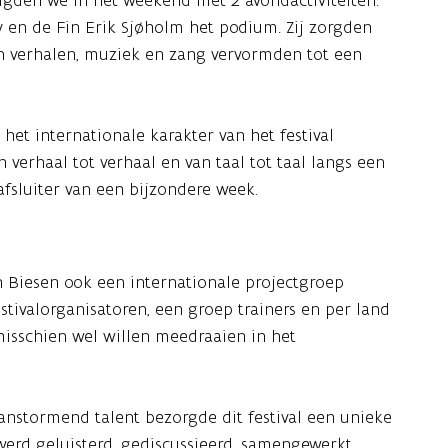
ndigden we in het weekend met 2 avondactiviteiten.
 en de Fin Erik Sjøholm het podium. Zij zorgden
n verhalen, muziek en zang vervormden tot een
het internationale karakter van het festival
 verhaal tot verhaal en van taal tot taal langs een
afsluiter van een bijzondere week.
en Biesen ook een internationale projectgroep
estivalorganisatoren, een groep trainers en per land
isschien wel willen meedraaien in het
nstormend talent bezorgde dit festival een unieke
werd geluisterd, gediscussieerd, samengewerkt.