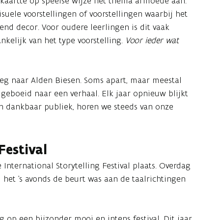
+) kaartte op speelse wijze het thema armoede aan.
uele voorstellingen of voorstellingen waarbij het
nd decor. Voor oudere leerlingen is dit vaak
nkelijk van het type voorstelling.
Voor ieder wat
g naar Alden Biesen. Soms apart, maar meestal
geboeid naar een verhaal. Elk jaar opnieuw blijkt
 en dankbaar publiek, horen we steeds van onze
Festival
e International Storytelling Festival plaats. Overdag
 het ’s avonds de beurt was aan de taalrichtingen
g op een bijzonder mooi en intens festival. Dit jaar