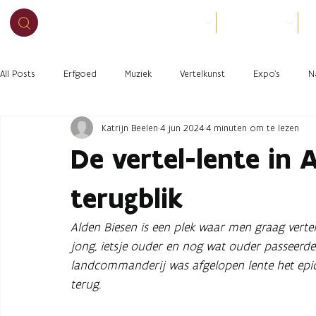
BEZOEK
ORGANISEER
O
All Posts
Erfgoed
Muziek
Vertelkunst
Expo's
N
Katrijn Beelen
4 jun 2024
4 minuten om te lezen
De vertel-lente in 
terugblik
Alden Biesen is een plek waar men graag vertel
jong, ietsje ouder en nog wat ouder passeerde
landcommanderij was afgelopen lente het epice
terug.