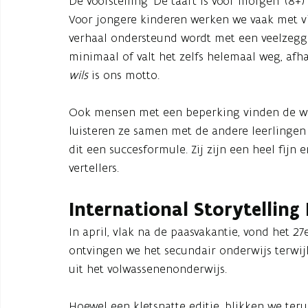
De voorstelling ‘De taart is voor morgen’ (8
Voor jongere kinderen werken we vaak met vis
verhaal ondersteund wordt met een veelzegge
minimaal of valt het zelfs helemaal weg, afha
wils
is ons motto.
Ook mensen met een beperking vinden de we
luisteren ze samen met de andere leerlingen 
dit een succesformule. Zij zijn een heel fijn
vertellers.
International Storytelling 
In april, vlak na de paasvakantie, vond het 27
ontvingen we het secundair onderwijs terwijl
uit het volwassenenonderwijs.
Hoewel een kletsnatte editie, blikken we teru