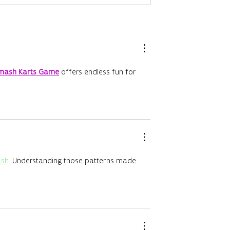
che Cassandra
Jonge verhalenvertellers
s schitteren op
delen hun talent!
s!
mash Karts Game
offers endless fun for
ash
. Understanding those patterns made