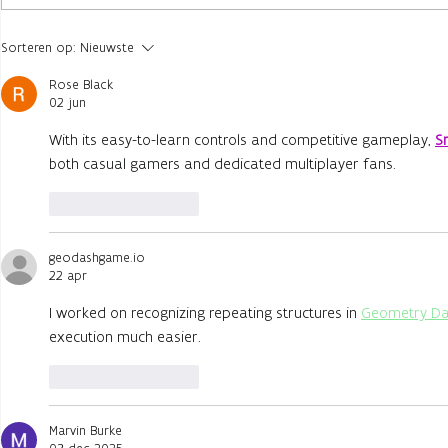
28 jaar Vertelfestival:
Drie Belgis
Sorteren op:
Nieuwste
educatie, sfeer en nieuw
storyteller
talent in Alden Biesen
Teas & Tale
Rose Black
02 jun
With its easy-to-learn controls and competitive gameplay,
S
both casual gamers and dedicated multiplayer fans.
Like
Reageren
geodashgame.io
22 apr
I worked on recognizing repeating structures in
Geometry D
execution much easier.
Like
Reageren
Marvin Burke