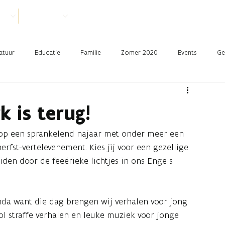
VER
PRAKTISCH
atuur
Educatie
Familie
Zomer 2020
Events
Ge
k is terug!
r op een sprankelend najaar met onder meer een
erfst-vertelevenement. Kies jij voor een gezellige
leiden door de feeërieke lichtjes in ons Engels
enda want die dag brengen wij verhalen voor jong
 straffe verhalen en leuke muziek voor jonge