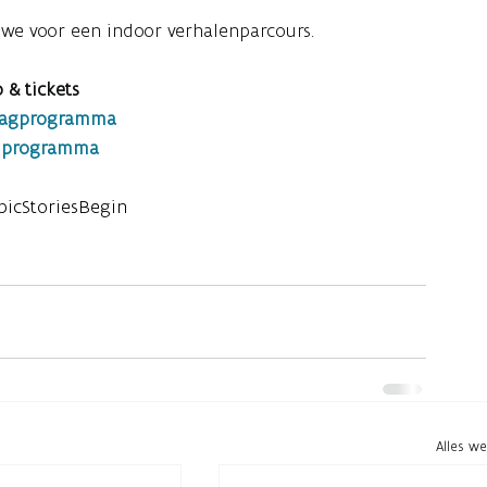
we voor een indoor verhalenparcours.
o & tickets
agprogramma
dprogramma
icStoriesBegin
Alles w