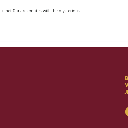
in het Park resonates with the mysterious
V
J