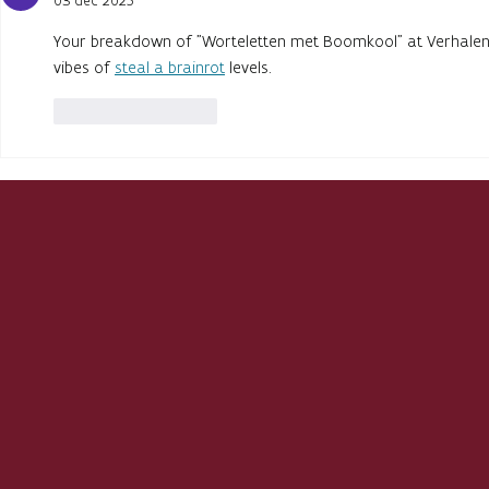
03 dec 2025
Your breakdown of "Worteletten met Boomkool" at Verhalen 
vibes of
steal a brainrot
levels.
Like
Reageren