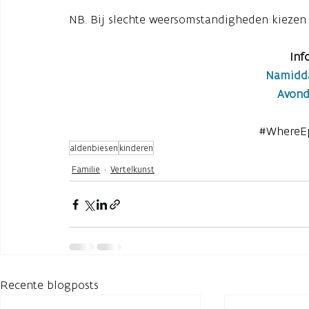
NB. Bij slechte weersomstandigheden kiezen 
Inf
Namidd
Avon
#WhereEp
aldenbiesen
kinderen
Familie
Vertelkunst
Recente blogposts