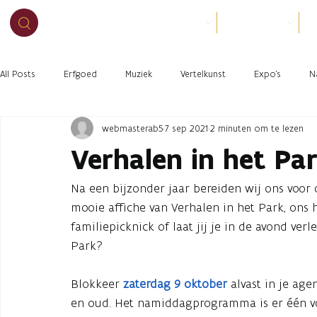
BEZOEK
ORGANISEER
O
All Posts
Erfgoed
Muziek
Vertelkunst
Expo's
N
webmasterab5
7 sep 2021
2 minuten om te lezen
Verhalen in het Par
Na een bijzonder jaar bereiden wij ons voo
mooie affiche van Verhalen in het Park, ons h
familiepicknick of laat jij je in de avond ver
Park?
Blokkeer
zaterdag 9 oktober
alvast in je ag
en oud. Het namiddagprogramma is er één vol