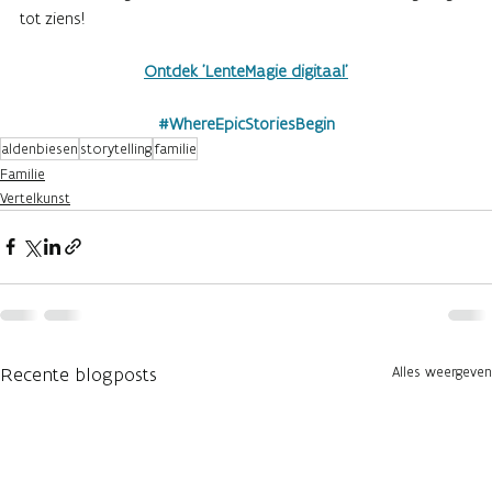
tot ziens!
Ontdek 'LenteMagie digitaal'
#WhereEpicStoriesBegin
aldenbiesen
storytelling
familie
Familie
Vertelkunst
Recente blogposts
Alles weergeven