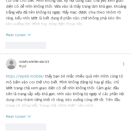
coi thử cho biết. Mình không đọc kỹ nội dung đâu, chủ yếu xem giao
diện có dễ nhìn không thôi. Vừa vào là thấy trang làm khá gọn, khoảng
trắng vừa đủ nên không bị ngợp. Mấy mục được chia theo nhóm rõ
ràng, kiểu nhìn lướt là biết đang ở phần nào chứ không phải kéo lên
kéo xuống tìm. Mình hay dùng điện thoại nên…
Meer tonen
Like
Reageren
nolafo.wle156+abc123
19 jul
https://vip66.mobile/
thấy bạn bè nhắc nhiều quá nên mình cũng tò
mò bấm vào coi thử cho biết. Mình không đăng ký hay gì đâu, chỉ
lướt trang chủ xem giao diện có dễ nhìn không thôi. Cảm giác đầu
tiên là trang sắp xếp khá gọn, nhìn vào không bị ngợp vì các phần nội
dung chia thành từng khối rõ ràng, kéo xuống cũng đỡ rối. Trên đầu
trang có dòng kiểu “trang chủ chính thức” nên mình…
Meer tonen
Like
Reageren