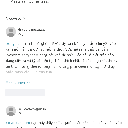
Plaats een opmerking...
Nieuwste
Drie Belgische Cassandra storytellers
schitteren op Teas & Tales!
davidthom.a.s.282.55
22 jul
bongdanet
mình mới ghé thử vì thấy bạn bè hay nhắc, chủ yếu vào
xem nó hiển thị dữ liệu kiểu gì thôi. Vừa mở ra là thấy cái bảng
livescore chạy theo dạng cột khá dễ nhìn, liếc cái là biết trận nào
đang diễn ra và tỷ số hiện tại. Mình thích nhất là cách họ chia thông
tin thành từng khối rõ ràng, nên không phải cuộn mỏi tay mới thấy
phần mình cần. Lúc bận bận…
Meer tonen
Like
Reageren
bentiecesav.a.ge54.62
19 jul
xosoplus.com
dạo này thấy nhiều người nhắc nên mình cũng bấm vào