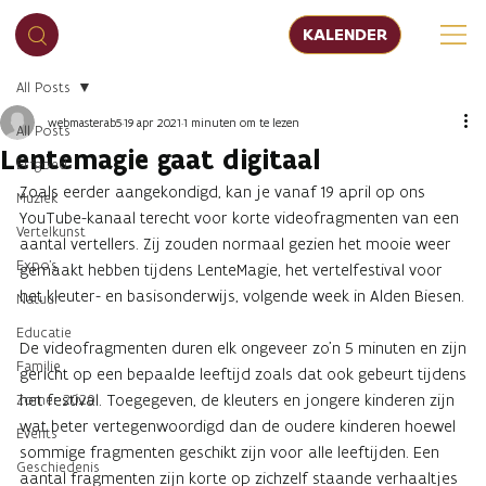
KALENDER
All Posts
webmasterab5
19 apr 2021
1 minuten om te lezen
All Posts
Lentemagie gaat digitaal
Erfgoed
Zoals eerder aangekondigd, kan je vanaf 19 april op ons
Muziek
YouTube-kanaal terecht voor korte videofragmenten van een
Vertelkunst
aantal vertellers. Zij zouden normaal gezien het mooie weer
Expo's
gemaakt hebben tijdens LenteMagie, het vertelfestival voor
het kleuter- en basisonderwijs, volgende week in Alden Biesen.
Natuur
Educatie
De videofragmenten duren elk ongeveer zo’n 5 minuten en zijn
Familie
gericht op een bepaalde leeftijd zoals dat ook gebeurt tijdens
het festival. Toegegeven, de kleuters en jongere kinderen zijn
Zomer 2020
wat beter vertegenwoordigd dan de oudere kinderen hoewel
Events
sommige fragmenten geschikt zijn voor alle leeftijden. Een
Geschiedenis
aantal fragmenten zijn korte op zichzelf staande verhaaltjes