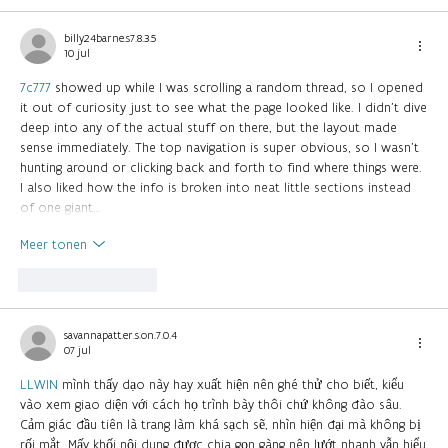
billy24barne.s7.8.3.5
10 jul
7c777
showed up while I was scrolling a random thread, so I opened
it out of curiosity just to see what the page looked like. I didn’t dive
deep into any of the actual stuff on there, but the layout made
sense immediately. The top navigation is super obvious, so I wasn’t
hunting around or clicking back and forth to find where things were.
I also liked how the info is broken into neat little sections instead
of one giant…
Meer tonen
Like
Reageren
savannapatt.er.s.on.7.0.4
07 jul
LLWIN
mình thấy dạo này hay xuất hiện nên ghé thử cho biết, kiểu
vào xem giao diện với cách họ trình bày thôi chứ không đào sâu.
Cảm giác đầu tiên là trang làm khá sạch sẽ, nhìn hiện đại mà không bị
rối mắt. Mấy khối nội dung được chia gọn gàng nên lướt nhanh vẫn hiểu