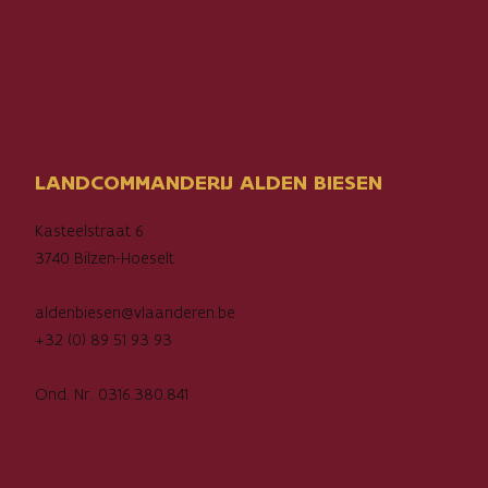
LANDCOMMANDERIJ ALDEN BIESEN
Kasteelstraat 6
3740 Bilzen-Hoeselt
aldenbiesen@vlaanderen.be
+32 (0) 89 51 93 93
Ond. Nr. 0316.380.841