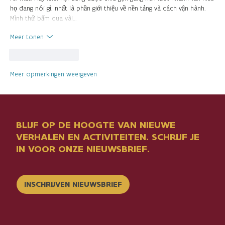
họ đang nói gì, nhất là phần giới thiệu về nền tảng và cách vận hành.
Mình thử bấm qua vài…
Meer tonen
Like
Reageren
Meer opmerkingen weergeven
BLIJF OP DE HOOGTE VAN NIEUWE
VERHALEN EN ACTIVITEITEN. SCHRIJF JE
IN VOOR ONZE NIEUWSBRIEF.
INSCHRIJVEN NIEUWSBRIEF