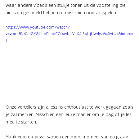
waar andere video’s een stukje tonen uit de voostelling die
hier zou gespeeld hebben of misschien ooit zal spelen.
https://www.youtube.com/watch?
v=gbmt8N4NnGM&list=PLndCCoxybieVLX4JSqbjUw4yzVx4ivtUK&index=
1
Onze vertellers zijn alleszins enthousiast te werk gegaan zoals
je zal merken. Misschien een leuke manier om je dag of je les
mee te starten.
Maak er in elk geval samen een mooi moment van en graag