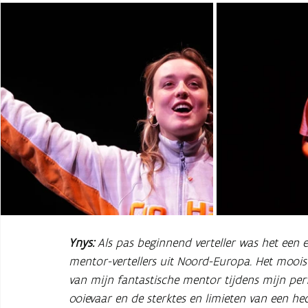
Ynys:
Als pas beginnend verteller was het een 
mentor-vertellers uit Noord-Europa. Het moois
van mijn fantastische mentor tijdens mijn per
ooievaar en de sterktes en limieten van een he