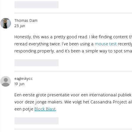
Like
Reageren
Thomas Dam
23 jun
Honestly, this was a pretty good read. I like finding content
reread everything twice. I've been using a
mouse test
recentl
responding properly, and it's been a simple way to spot smal
Like
Reageren
eagleskycc
19 jun
Een eerste grote presentatie voor een internationaal publiek
voor deze jonge makers. Wie volgt het Cassandra Project al 
een potje
Block Blast
.
Like
Reageren