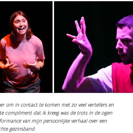
eer om in contact te komen met zo veel vertellers en
te compliment dat ik kreeg was de trots in de ogen
formance van mijn persoonlijke verhaal over een
chte gezinsband.