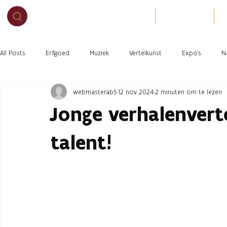
BEZOEK
ORGANISEER
O
All Posts
Erfgoed
Muziek
Vertelkunst
Expo's
N
webmasterab5
12 nov 2024
2 minuten om te lezen
Jonge verhalenvert
talent!