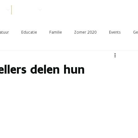
VER
PRAKTISCH
atuur
Educatie
Familie
Zomer 2020
Events
Ge
ellers delen hun