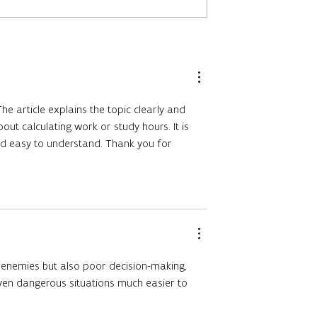
elfestival:
Drie Belgische Cassandra
feer en nieuw
storytellers schitteren op
lden Biesen
Teas & Tales!
The article explains the topic clearly and
 calculating work or study hours. It is
and easy to understand. Thank you for
e enemies but also poor decision-making,
en dangerous situations much easier to