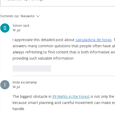
Muzikale werelden
28 jaar Vert
Sorteren op:
Nieuwste
ontdekken met MusiMatrix
educatie, s
in Alden Biesen
talent in A
Simon Jack
19 jul
I appreciate this detailed post about
calculadora de horas
. 
answers many common questions that people often have about
always refreshing to find content that is both informative 
providing such valuable information.
Like
Reageren
linda escamarey
14 jul
The biggest obstacle in
99 Nights in the Forest
is not only th
because smart planning and careful movement can make ev
handle.