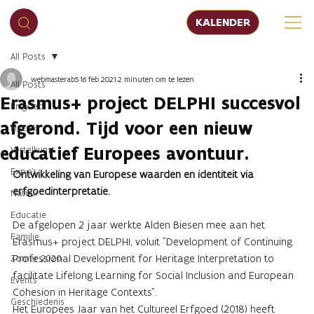
KALENDER
All Posts
webmasterab5
16 feb 2021
2 minuten om te lezen
All Posts
Erasmus+ project DELPHI succesvol
Erfgoed
afgerond. Tijd voor een nieuw
Muziek
educatief Europees avontuur.
Vertelkunst
Expo's
Ontwikkeling van Europese waarden en identiteit via
erfgoedinterpretatie.
Natuur
Educatie
De afgelopen 2 jaar werkte Alden Biesen mee aan het
Familie
Erasmus+ project DELPHI, voluit "Development of Continuing
Professional Development for Heritage Interpretation to
Zomer 2020
facilitate Lifelong Learning for Social Inclusion and European
Events
Cohesion in Heritage Contexts".
Geschiedenis
Het Europees Jaar van het Cultureel Erfgoed (2018) heeft