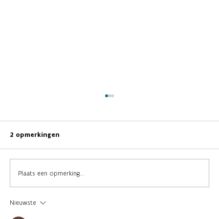
2 opmerkingen
Plaats een opmerking...
Nieuwste
28 jaar Vertelfestival: educatie, sfeer