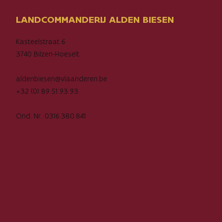
LANDCOMMANDERIJ ALDEN BIESEN
Kasteelstraat 6
3740 Bilzen-Hoeselt
aldenbiesen@vlaanderen.be
+32 (0) 89 51 93 93
Ond. Nr. 0316.380.841