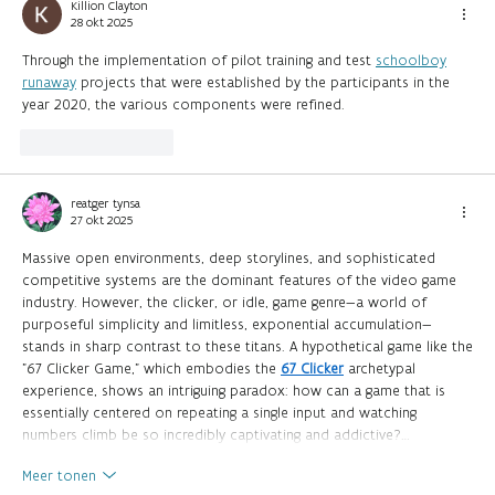
en nieuw talent in Alden Biesen
Killion Clayton
28 okt 2025
Through the implementation of pilot training and test
schoolboy
runaway
projects that were established by the participants in the
year 2020, the various components were refined.
Like
Reageren
reatger tynsa
27 okt 2025
Massive open environments, deep storylines, and sophisticated
competitive systems are the dominant features of the video game
industry. However, the clicker, or idle, game genre—a world of
purposeful simplicity and limitless, exponential accumulation—
stands in sharp contrast to these titans. A hypothetical game like the
"67 Clicker Game," which embodies the
67 Clicker
archetypal
experience, shows an intriguing paradox: how can a game that is
essentially centered on repeating a single input and watching
numbers climb be so incredibly captivating and addictive?…
Meer tonen