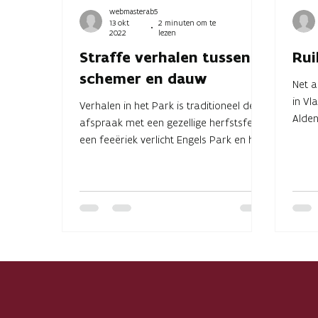
webmasterab5
13 okt
2 minuten om te
2022
lezen
Straffe verhalen tussen
Rui
schemer en dauw
Net a
in Vl
Verhalen in het Park is traditioneel de
Alden
afspraak met een gezellige herfstsfeer,
Schat
een feeëriek verlicht Engels Park en heel
wat boeiende...