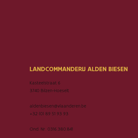
LANDCOMMANDERIJ ALDEN BIESEN
Kasteelstraat 6
3740 Bilzen-Hoeselt
aldenbiesen@vlaanderen.be
+32 (0) 89 51 93 93
Ond. Nr. 0316.380.841