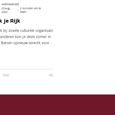
webmasterab5
23 aug
2 minuten om te
2022
lezen
k je Rijk
ls bij zovele culturele organisaties
aanderen kon je deze zomer in
 Biesen opnieuw terecht voor
ten van Vlieg. Iedere...