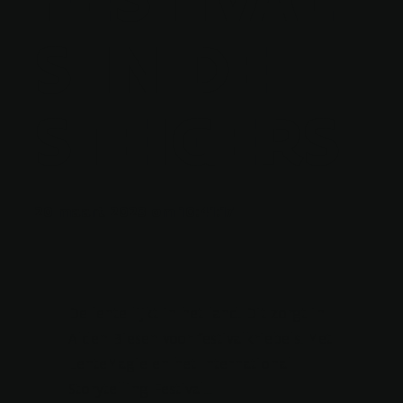
S IN DE
STEIGERS
20 maart 2023 om 10:41:17
De lente lijkt in het land. Dit zorgt in
Alden Biesen voor festivalkriebels. Met
LenteMagie en het International
Storytelling Festival...