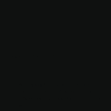
ERFGOED
DAG
17 april 2023 om 10:03:06
Wil jij graag Alden Biesen op een andere
manier leren kennen? Dat kan tijdens de
Erfgoeddag op zondag 23 april. Het thema
van de...