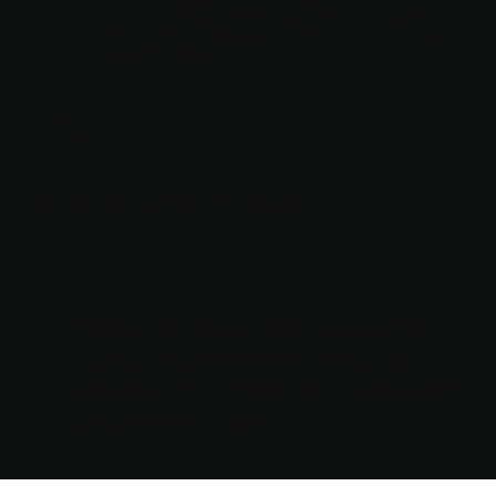
EUROPEA
N
24 oktober 2022 om 09:55:14
Vandaag verwelkomt Alden Biesen een
internationale groep leerlingen uit 3
verschillende landen van de Europese Unie
voor een verblijf van...