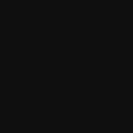
PARK
2022
20 september 2022 om 12:28:20
Er zijn nog zekerheden in deze woelige
tijden want op zaterdag 8 oktober kan je
naar goede gewoonte in Alden Biesen
terecht voor een...