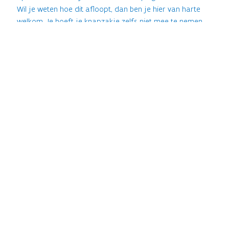
Wil je weten hoe dit afloopt, dan ben je hier van harte
welkom. Je hoeft je knapzakje zelfs niet mee te nemen
voor onderweg want daar zorgen wij voor.
Koop je tickets voor Verhalen in het Park
namiddagprogramma