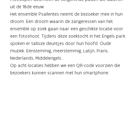
uit de 18de eeuw.
Het ensemble Psallentes neemt de bezoeker mee in hun
droom. Een droom waarin de zangeressen van het
ensemble op zoek gaan naar een geschikte locatie voor
een fotoshoot. Tijdens deze zoektocht in het Engels park
spoken er talloze deuntjes door hun hoofd. Oude
muziek. Eenstemmig, meerstemmig, Latijn, Frans,
Nederlands, Middelengels…
Op acht locaties hebben we een QR-code voorzien die
bezoekers kunnen scannen met hun smartphone.
Eenmaal gescand, speelt de muzikale video af en wordt
er een stukje toegevoegd aan het verhaal. Dat verhaal
laat ruimte voor eigen interpretatie en zo kan elke
wandelaar een persoonlijke ervaring beleven.
In het Onthaalcentrum van Alden Biesen kan je gratis je
flyer ophalen met de locaties van de QR-codes en extra
informatie over het project.
Punica granatum is een Psallentes-project van Hendrik