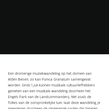
31 augustus 2020 om 12:37:43
Een dromerige muziekwandeling op het
domein van Alden Biesen
Een dromerige muziekwandeling op het domein van
Alden Biesen, zo kan Punica Granatum samengevat
worden. Sinds 1 juli kunnen muzikale cultuurliefhebbers
genieten van een muzikale wandeling doorheen het
Engels Park van de Landcommanderij. Net zoals de
follies van de oorspronkelijke tuin, laat deze wandeling je
meeslepen doorheen de slingerende paden die dateren