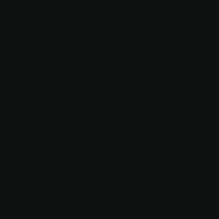
GRANATU
M
MUZIEKW
ANDELIN
G