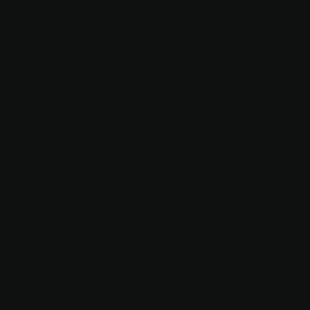
DE
GEBROED
ERS