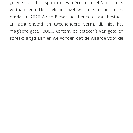
geleden is dat de sprookjes van Grimm in het Nederlands
vertaald zijn. Het leek ons wel wat, niet in het minst
omdat in 2020 Alden Biesen achthonderd jaar bestaat.
En achthonderd en tweehonderd vormt dit niet het
magische getal 1000…. Kortom, de betekenis van getallen
spreekt altijd aan en we vonden dat de waarde voor de
Nederlandstalige literatuur meer dan voldoende was om
de tentoonstelling plaats te laten vinden in onze
waterburcht.
COVID19
We hadden een feestelijk jaar gepland, met als
hoogtepunt de tentoonstelling over achthonderd jaar
Alden Biesen. Helaas zijn heel wat evenementen
geannuleerd. Dit zorgde er voor dat de tentoonstelling
van Grimm op een veilige manier een boeiende,
kleinschalige expo werd. Een tentoonstelling gericht op
een iets volwassener publiek, maar kinderen kunnen dan
weer genieten van kleurrijke prenten van de sprookjes
die zij allemaal kennen.