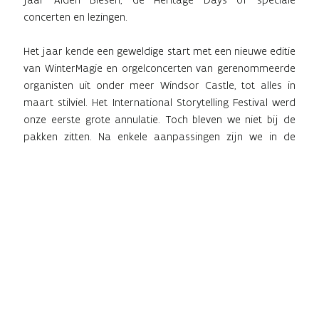
concerten en lezingen.
Het jaar kende een geweldige start met een nieuwe editie
van WinterMagie en orgelconcerten van gerenommeerde
organisten uit onder meer Windsor Castle, tot alles in
maart stilviel. Het International Storytelling Festival werd
onze eerste grote annulatie. Toch bleven we niet bij de
pakken zitten. Na enkele aanpassingen zijn we in de
zomer van start kunnen gaan met onze expo rond de
gebroeders Grimm, en fleurde het domein helemaal op
met de Schatten van Vlieg zoektocht, een ridderopleiding
van Ridder Muis en een bioscoop in de achtertuin dankzij
Kinepolis on Tour. Heel wat dagtoeristen ontdekten Alden
Biesen en de ‘staycation’ groeide uit tot een nieuw begrip.