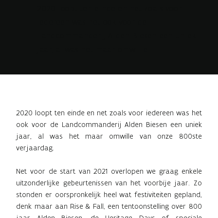
2020 loopt ten einde en net zoals voor
iedereen was het ook voor de
Landcommanderij Alden Biesen een uniek
jaar, al was het maar omwille...
2020 loopt ten einde en net zoals voor iedereen was het
ook voor de Landcommanderij Alden Biesen een uniek
jaar, al was het maar omwille van onze 800ste
verjaardag.
Net voor de start van 2021 overlopen we graag enkele
uitzonderlijke gebeurtenissen van het voorbije jaar. Zo
stonden er oorspronkelijk heel wat festiviteiten gepland,
denk maar aan Rise & Fall, een tentoonstelling over 800
jaar Alden Biesen, de Heritage Days of speciale