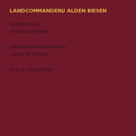
LANDCOMMANDERIJ ALDEN BIESEN
Kasteelstraat 6
3740 Bilzen-Hoeselt
aldenbiesen@vlaanderen.be
+32 (0) 89 51 93 93
Ond. Nr. 0316.380.841