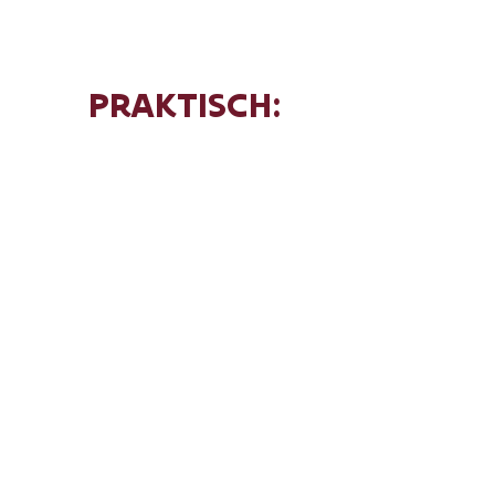
PRAKTISCH:
Data:
elke zaterdag en zondag van 4
juli tot en met 30 augustus
Tijd:
2 rondleidingen per dag: om 13.00
en 14.30 uur
Prijs:
Gratis inbegrepen bij je
museumticket
Reservatie:
Niet nodig, gewoon
aanmelden aan de museumbalie
DOMUS