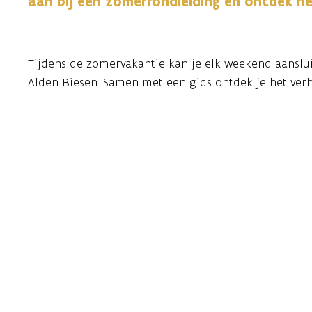
aan bij een zomerrondleiding en ontdek h
Tijdens de zomervakantie kan je elk weekend aanslu
Alden Biesen. Samen met een gids ontdek je het ver
Ridderorde.
De rondleiding focust op de vaste expo in DOMUS en
leven aan de hand van objecten, verhalen en historisc
leven op en rond de site doorheen de eeuwen.
Dit is een ideale manier om je museumbezoek te ver
uur en is toegankelijk voor zowel individuele bezoek
Het domein zelf wordt niet bezocht. Voor andere rond
pagina.