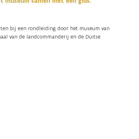
et museum samen met een gids.
iten bij een rondleiding door het museum van
haal van de landcommanderij en de Duitse
 brengt de geschiedenis van het domein tot
he context. Zo krijg je meer inzicht in het
diepen. De rondleiding duurt ongeveer een
ers als gezinnen.
leidingen verwijzen we je graag naar
deze