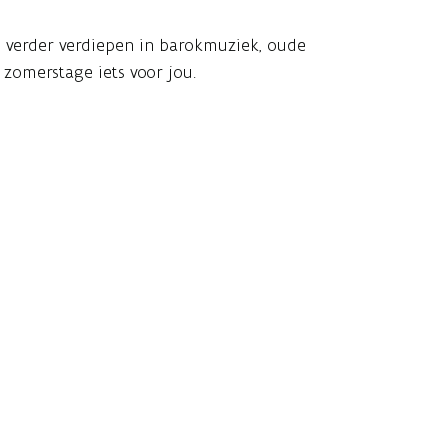
je verder verdiepen in barokmuziek, oude
zomerstage iets voor jou.
ensief aan een inspirerend koorrepertoire
 (assistent-docent) en Emilie De Voght
e en interpretatie. Naast tutti-repetities krijg
ere groepen.
historische site van Alden Biesen.
 luisteren naar de docentenconcerten.