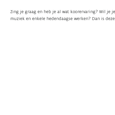
Zing je graag en heb je al wat koorervaring? Wil je 
muziek en enkele hedendaagse werken? Dan is deze 
Tijdens de Zomeracademie werk je een week lang int
onder begeleiding van topcoaches
Bart Naessens (docent-dirigent), Alexandros Kavvadas
(stemcoach).
Samen ga je op zoek naar verfijning in klank, expressi
je ook stemcoaching en muzikale verdieping in klein
De week wordt afgesloten met een toonmoment op de 
Tijdens deze week krijgt u ook de kans om te komen