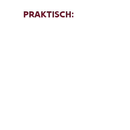
PRAKTISCH:
Voor wie: zangers met koorervaring
Wanneer
: 10 t.e.m. 15 augustus 2026
Waar:
Landcommanderij Alden Biesen
Meer info & inschrijven:
via
www.summeracademy-
aldenbiesen.be/nl/