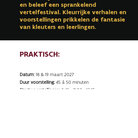
en beleef een sprankelend
vertelfestival. Kleurrijke verhalen en
voorstellingen prikkelen de fantasie
van kleuters en leerlingen.
PRAKTISCH:
Datum:
18 & 19 maart 2027
Duur voorstelling:
45 à 50 minuten
Start voorstellingen:
9:45 - 11:00 - 13:15
Kostprijs:
€ 4 per leerling per voorstelling -
begeleidende leerkrachten gratis
Domein:
taal, Nederlands en communicatie