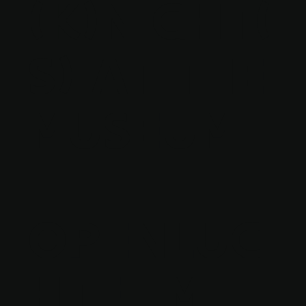
(K)NIGHT(
S) AT THE
MUSEUM
–
OPENLUC
HTFILM