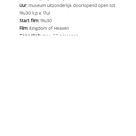
Uur:
museum uitzonderlijk doorlopend open tot
19u30 (i.p.v. 17u)
Start film:
19u30
Film:
Kingdom of Heaven
Capaciteit:
max. 50 personen
Prijs:
standaard museumticket (geen meerprijs voor
film)
Slecht-weer-garantie:
: bij slecht weer gaat de
vertoning door in de kerk
Sluit de zomer af tijdens een bijzondere
filmavond in open lucht, midden in de Franse
Tuin van Alden Biesen.