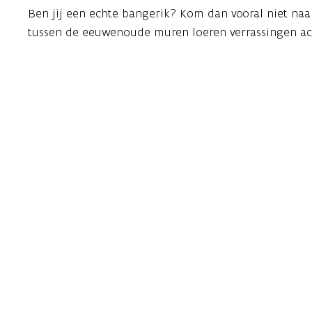
Ben jij een echte bangerik? Kom dan vooral niet na
tussen de eeuwenoude muren loeren verrassingen ach
geest van Armand, de laatste bewoner van het kasteel,
Halloween vieren in het kasteel van de Landcommand
en luisteren naar sprookjes met een duister randje. V
wel in te verslikken.
Op eigen houtje door het kasteel ronddolen mag uite
voor eventuele ontmoetingen met geesten, heksen of 
PS: Verkleed komen is niet verplicht, maar wel gruwel
Programma
1) Griezelsprookjes voor families (8+)