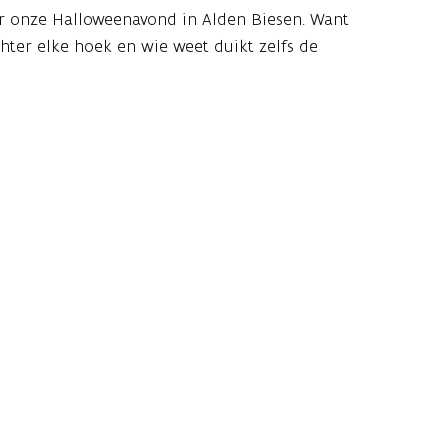
ar onze Halloweenavond in Alden Biesen. Want
ter elke hoek en wie weet duikt zelfs de
 nog even op...
erij is dwalen door grimmig verlichte zalen
erhalen om van te smullen... en je misschien
raard, maar wij zijn niet verantwoordelijk
andere onverklaarbare verschijnselen.
ijk gezellig!