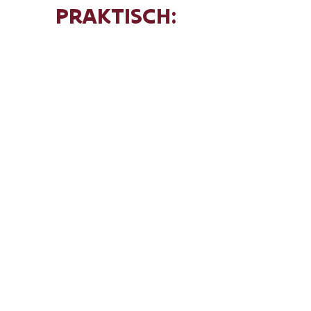
PRAKTISCH:
Datum:
30 oktober 2026
Uur:
19:00 – 23:00
Duur:
ca. 1 uur per traject
Prijs:
standaard museumticket
Capaciteit:
max. 20 personen per groep
Voor wie:
families (8+) en volwassenen
Inschrijven:
via deze link