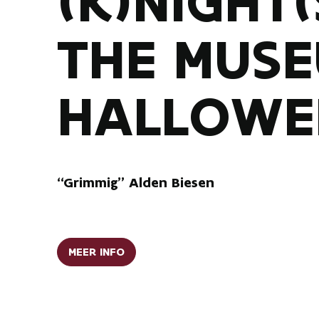
(K)NIGHT(
THE MUSE
HALLOWE
“Grimmig” Alden Biesen
MEER INFO