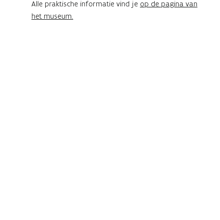
Alle praktische informatie vind je
op de pagina van
het museum
.
Dochters van Minerva
Vrouwen in de schaduw van de
macht
Van oktober 2026 tot midden maart 2027
presenteert museum DOMUS een tentoonstelling
die de figuur van Minerva in al haar facetten
belicht.
Ontdek hoe deze beschermvrouwe van de