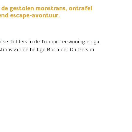
de gestolen monstrans, ontrafel
end escape-avontuur.
itse Ridders in de Trompetterswoning en ga
rans van de heilige Maria der Duitsers in
stigieuze schat, die de bezitter magische
 oudste geheimen van de Orderidders te
e vinden?
 en boek nu jullie avontuur via