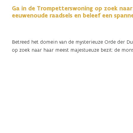
Ga in de Trompetterswoning op zoek naar 
eeuwenoude raadsels en beleef een spann
Betreed het domein van de mysterieuze Orde der Du
op zoek naar haar meest majestueuze bezit: de monst
Jeruzalem.
Op één van hun geheime bijeenkomsten werd deze pre
krachten gaf, gestolen. Durven jullie het aan om de
ontrafelen en de eeuwenoude verloren schat terug t
Laat je uitdagen door het mysterie, verzamel je team
www.trescape.be