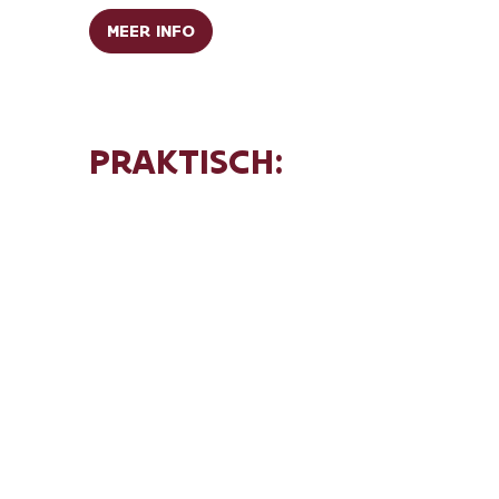
MEER INFO
PRAKTISCH:
Aantal spelers:
het spel is gemaakt
voor 3 tot max. 7 spelers
Minimumleeftijd:
12 jaar (onder
begeleiding van minstens 1 volwassene)
Reserveren:
tot 24u op voorhand via
www.trescape.be
Locatie:
Trompetterswoning -