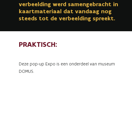
verbeelding werd samengebracht in
kaartmateriaal dat vandaag nog
steeds tot de verbeelding spreekt.
PRAKTISCH:
Deze pop-up Expo is een onderdeel van museum
DOMUS.
Alle praktische informatie vind je
op de pagina van
het museum
Deze zomer wordt de vaste collectie en het