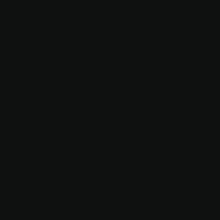
AFIE
AANGEKA
ART -
TIJDELIJK
E EXPO IN
DOMUS