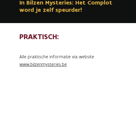
In Bilzen Mysteries: Het Complot
word je zelf speurder!
PRAKTISCH:
Alle praktische informatie via website
www.bilzenmysteries.be
Zin in een spannend en interactief spel op het
domein van Alden Biesen? In Bilzen Mysteries:
Het Complot word je zelf speurder!