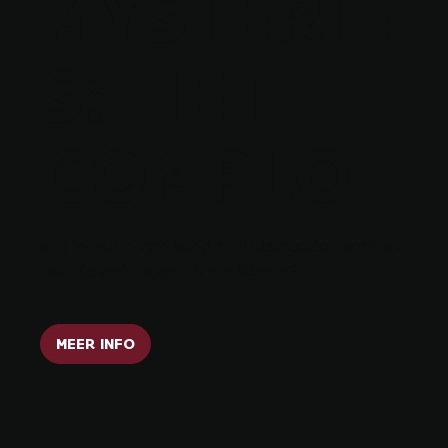
MYSTERIE
S: HET
COMPLOT
Zin in een spannend en interactief spel op
het domein van Alden Biesen?
MEER INFO