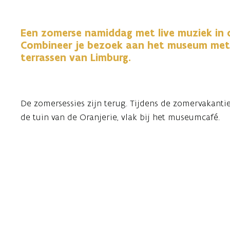
Een zomerse namiddag met live muziek in d
Combineer je bezoek aan het museum met
terrassen van Limburg.
De zomersessies zijn terug. Tijdens de zomervakantie
de tuin van de Oranjerie, vlak bij het museumcafé.
Tussen 15u en 16u brengen verschillende bands een
nummers, van swing en jazz tot akoestische covers.
sfeer en maken van het terras een gezellige zomer
De tuin van de Oranjerie is een plek om even stil te 
van Alden Biesen en omringd door groen, is dit een 
zomerse namiddag door te brengen.