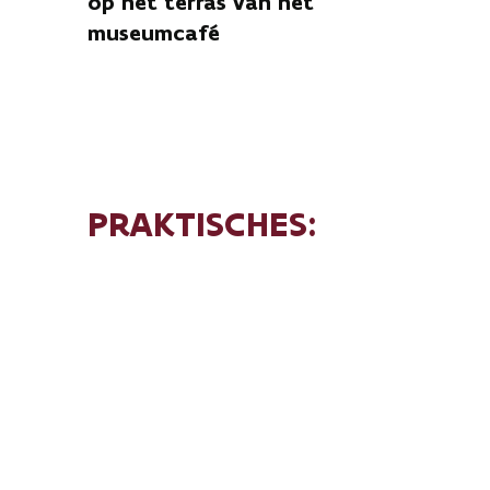
op het terras van het
museumcafé
PRAKTISCHES:
Locatie: terras museumcafé. Dit is
midden in de Franse Tuin met zicht op
het kasteel.
Periode: elke woensdag van juli en
augustus
Tijdstip: 15u
Toegang: gratis inbegrepen bij je
museumbezoek