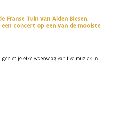
e Franse Tuin van Alden Biesen.
 een concert op een van de mooiste
 geniet je elke woensdag van live muziek in
 afwisselend programma met herkenbare
 De optredens zorgen voor een ontspannen
bar waar cultuur en muziek samenkomen.
staan en te genieten. Met zicht op het kasteel
van de mooiste locaties in Limburg om een