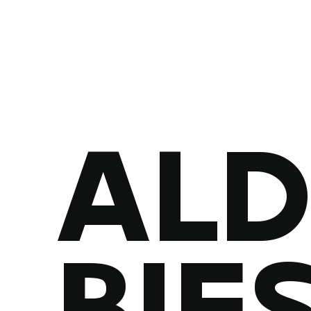
AL
BIE