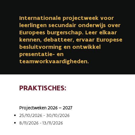
Internationale projectweek voor
leerlingen secundair onderwijs over
Europees burgerschap. Leer elkaar
kennen, debatteer, ervaar Europese
besluitvorming en ontwikkel
presentatie- en
teamworkvaardigheden.
PRAKTISCHES:
Projectweken 2026 – 2027
25/10/2026 - 30/10/2026
8/11/2026 - 13/11/2026
17/01/2027 - 22/01/2027