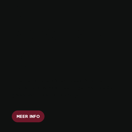
N -
NOVEMBE
R
Internationale projectweek rond het
thema Europa voor leerlingen van de 3e
graad secundair onderwijs.
MEER INFO