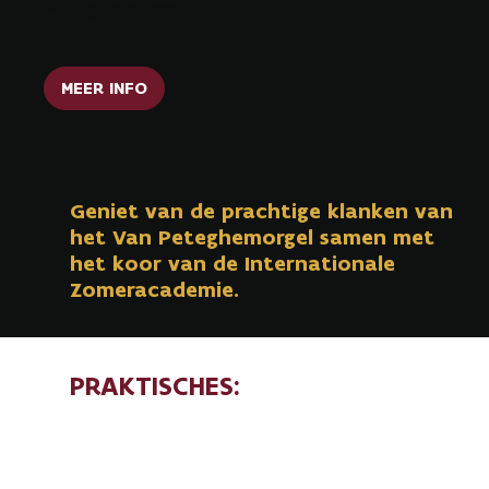
Peteghemorgel)
MEER INFO
Geniet van de prachtige klanken van
het Van Peteghemorgel samen met
het koor van de Internationale
Zomeracademie.
PRAKTISCHES:
Wanneer:
15 augustus 2026
Tijdstip:
11u