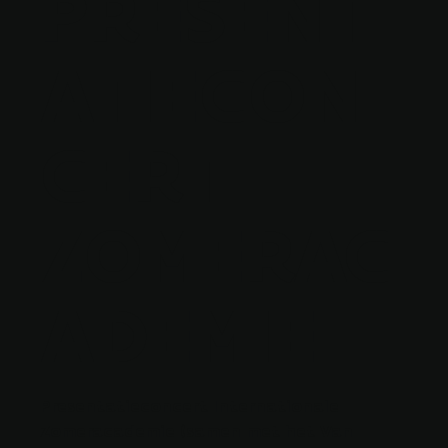
PRESENT
ATIECON
CERT
ZOMERAC
ADEMIE
Presentatieconcert Internationale
Zomeracademie (samen met het Van