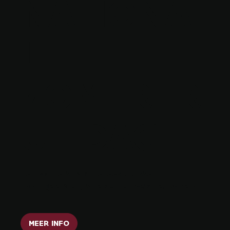
NATIONA
LE
ZOMERFR
UITDAG
Een zomers familiefeest tussen
boomgaarden, smaken en vakmanschap
MEER INFO