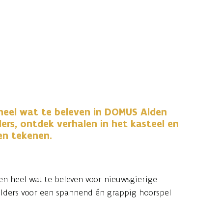
 heel wat te beleven in DOMUS Alden
ders, ontdek verhalen in het kasteel en
 en tekenen.
n heel wat te beleven voor nieuwsgierige
lders voor een spannend én grappig hoorspel
halen in het kasteel met het sprookjesboek
t een ganzenveer.