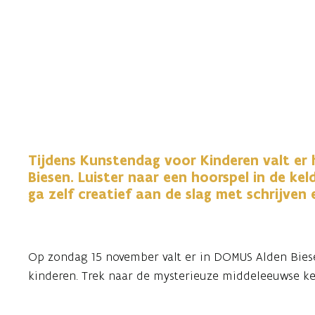
N
Tijdens Kunstendag voor Kinderen valt er
Biesen. Luister naar een hoorspel in de kel
ga zelf creatief aan de slag met schrijven
Op zondag 15 november valt er in DOMUS Alden Biese
kinderen. Trek naar de mysterieuze middeleeuwse ke
over de kruistochten, ga op zoek naar verborgen ver
van Minerva als gids en probeer zelf te schrijven me