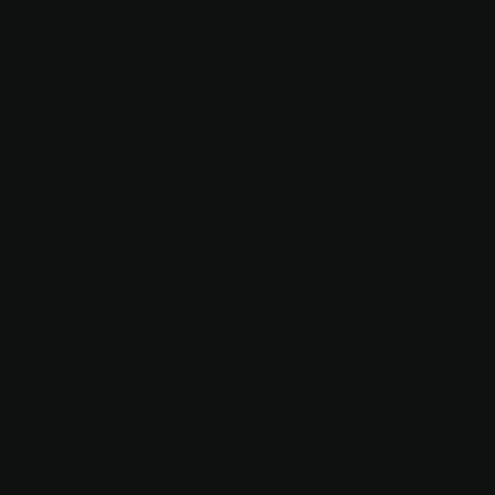
IONALES
STORYTEL
LING-
FESTIVAL
Europas größtes mehrsprachiges
Erzählfestival