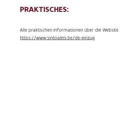
PRAKTISCHES:
Alle praktischen Informationen über die Website
https://www.sintpaleis.be/de-
einzug
Am Sonntag, den 2. November, hält der Nikolaus
seinen festlichen Einzug in Alden Biesen.
Begleitet von seinem Pferd Paulien, den Pieten
des Nikolaus-Palastes und einem bunten Gefolge
zieht er durch die Maastrichterallée in Richtung
Sankt-Nikolausplatz. Dort erwartet ihn ein
herzlicher Empfang mit Musik, Bannern und