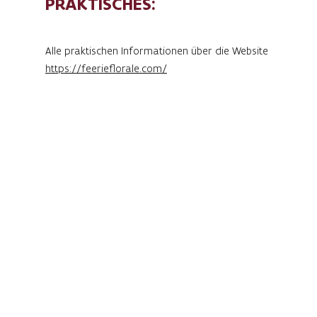
PRAKTISCHES:
Alle praktischen Informationen über die Website
https://feerieflorale.com/
Während der Féerie Florale verwandelt sich Alden
Biesen in ein Blumenparadies.
Blumenkünstler, Gartenexperten und Kreative
erwecken das Anwesen mit beeindruckenden
Blumenarrangements, duftenden Installationen
und inspirierenden Workshops zum Leben.