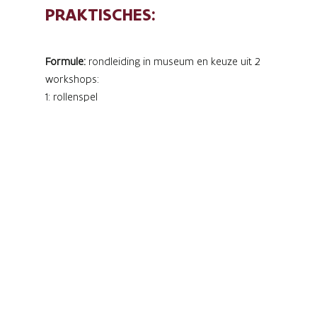
PRAKTISCHES:
Formule:
rondleiding in museum en keuze uit 2
workshops:
1: rollenspel
2: creëren van een papieren rococo-pruik
Periode:
15/10/2026 – 07/03/2027, tijdens de
openingsuren van het museum
Duur:
120 minuten
Prijs:
€90 per groep + €1 per leerling (leerkrachten
gratis)
Domein:
Geschiedenis / Mens & Maatschappij /
Maatschappijleer / Kritisch denken
Reserveren:
op aanvraag via
vanessa.vaes@vlaanderen.be