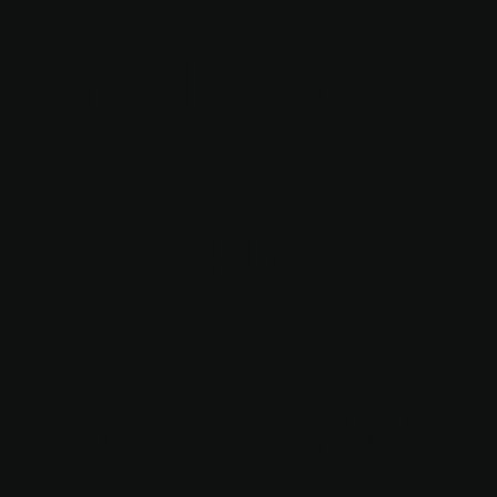
MINERVA
-
SECUNDAI
R
ONDERWI