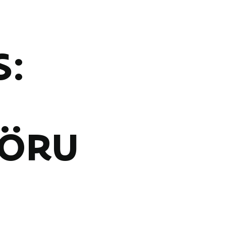
S:
ÖRU