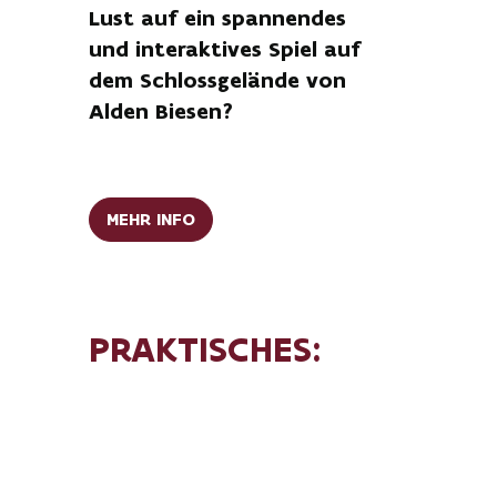
Lust auf ein spannendes
und interaktives Spiel auf
dem Schlossgelände von
Alden Biesen?
MEHR INFO
PRAKTISCHES:
Alle praktischen Informationen über die
Website
www.bilzenmysteries.be