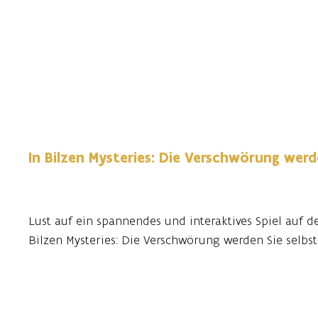
In Bilzen Mysteries: Die Verschwörung werd
Lust auf ein spannendes und interaktives Spiel auf 
Bilzen Mysteries: Die Verschwörung werden Sie selbst
Mit einem Tablet in der Hand und Kommissarin Angel
Dewulf) als Führern gehen Sie der Sache auf den Gr
passiert? Folgen Sie den Hinweisen, lösen Sie Rätsel