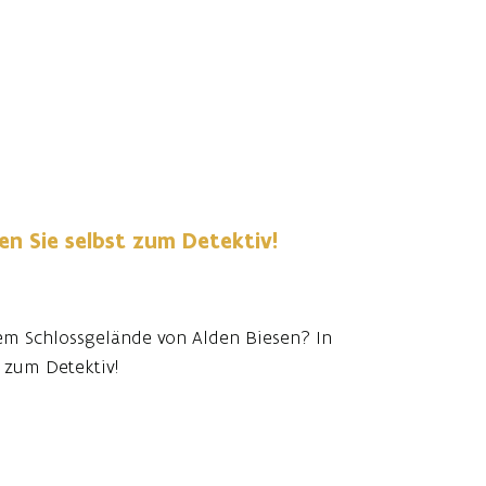
en Sie selbst zum Detektiv!
dem Schlossgelände von Alden Biesen? In
 zum Detektiv!
 (Joke Devynck) und Inspektor Dewolf (Jeron
und. Was genau ist auf dem Schlossgelände
 und entdecken Sie die Geschichte hinter