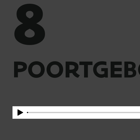
8
POORTGE