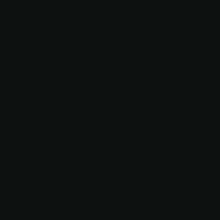
10
HERTENBE
RG &