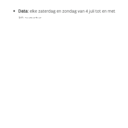
Data:
elke zaterdag en zondag van 4 juli tot en met
30 augustus
Tijd:
2 rondleidingen per dag: om 13.00 en 14.30 uur
Prijs:
Gratis inbegrepen bij je museumticket
Reservatie:
Niet nodig, gewoon aanmelden aan de
museumbalie DOMUS
Tijdens de zomervakantie kan je elk weekend
aansluiten bij een rondleiding door het museum
van Alden Biesen. Samen met een gids ontdek je
het verhaal van de landcommanderij en de
Duitse Ridderorde.