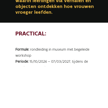
waarin leerlingen via verhalen en
objecten ontdekken hoe vrouwen
vroeger leefden.
PRACTICAL:
Formule:
rondleiding in museum met begeleide
workshop
Periode:
15/10/2026 – 07/03/2027, tijdens de
openingsuren van het museum
Duur:
120 minuten
Prijs:
€4,50 per leerling (leerkrachten gratis)
Workshop:
rococo-pruik maken met papier
Domein:
Mens & Maatschappij / Geschiedenis
Reserveren:
op aanvraag via
vanessa.vaes@vlaanderen.be