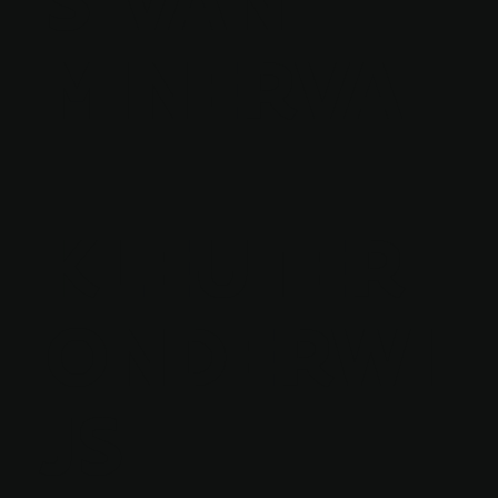
MINERVA
-
KLEUTER
ONDERWI
JS