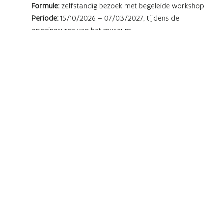
Formule:
zelfstandig bezoek met begeleide workshop
Periode:
15/10/2026 – 07/03/2027, tijdens de
openingsuren van het museum
Duur:
90 minuten
Prijs:
€4 per leerling (leerkrachten gratis)
Workshop:
eigen versie van het uiltje Bubo maken
Domein:
Mens & Maatschappij / Wereldoriëntatie
Reserveren:
op aanvraag via
vanessa.vaes@vlaanderen.be
Tijdens deze speelse ontdekkingstocht maken
kleuters op een toegankelijke manier kennis met
het kasteel van Alden Biesen en de verhalen die
er schuilgaan.