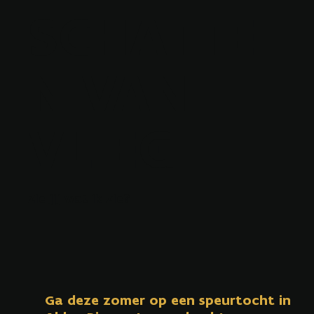
SCHATTE
N VAN
VLIEG
Zie jij wat ik zie?
Ga deze zomer op een speurtocht in