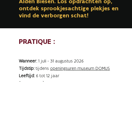
Alden Biesen. Los opdrachten op,
ontdek sprookjesachtige plekjes en
vind de verborgen schat!
PRATIQUE :
Wanneer:
1 juli - 31 augustus 2026
Tijdstip:
tijdens
openingsuren
museum DOMUS
Leeftijd:
6 tot 12 jaar
Duur:
± 1,5u à 2u
Lengte:
1,5 km
Prijs:
per volwassene = € 8 (max. 2 boekjes).
Inclusief gratis toegang tot het museum.
Boekje (te verkrijgen in het Infokantoor Toerisme en
balie museum DOMUS)