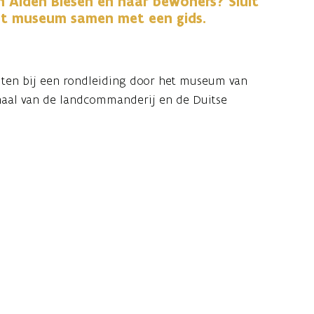
n Alden Biesen en haar bewoners? Sluit
et museum samen met een gids.
iten bij een rondleiding door het museum van
haal van de landcommanderij en de Duitse
 brengt de geschiedenis van het domein tot
he context. Zo krijg je meer inzicht in het
diepen. De rondleiding duurt ongeveer een
ers als gezinnen.
leidingen verwijzen we je graag naar
deze