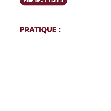
MEER INFO / TICKETS
PRATIQUE :
Data:
elke zaterdag en zondag van 4
juli tot en met 30 augustus
Tijd:
2 rondleidingen per dag: om 13.00
en 14.30 uur
Prijs:
Gratis inbegrepen bij je
museumticket
Reservatie:
Niet nodig, gewoon
aanmelden aan de museumbalie
DOMUS