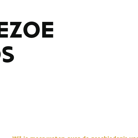
EZOE
DS