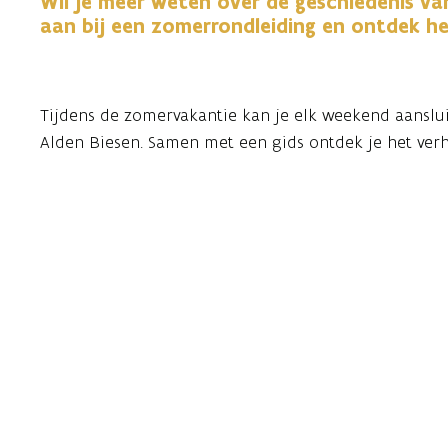
Wil je meer weten over de geschiedenis va
aan bij een zomerrondleiding en ontdek h
Tijdens de zomervakantie kan je elk weekend aanslu
Alden Biesen. Samen met een gids ontdek je het ver
Ridderorde.
De rondleiding focust op de vaste expo in DOMUS en
leven aan de hand van objecten, verhalen en historisc
leven op en rond de site doorheen de eeuwen.
Dit is een ideale manier om je museumbezoek te ver
uur en is toegankelijk voor zowel individuele bezoek
Het domein zelf wordt niet bezocht. Voor andere rond
pagina.