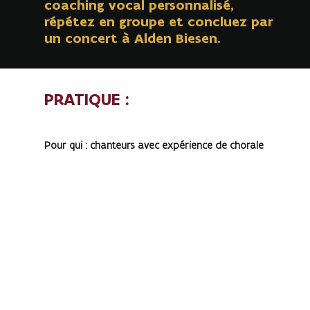
coaching vocal personnalisé,
répétez en groupe et concluez par
un concert à Alden Biesen.
PRATIQUE :
Pour qui : chanteurs avec expérience de chorale
Quand
: 11-16 août 2025
Où :
Commanderie d'Alden Biesen
Inscriptions :
fermées
Vous aimez chanter et avez déjà une expérience