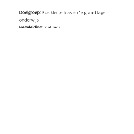
Doelgroep:
3de kleuterklas en 1e graad lager
onderwijs
Begeleiding:
met gids
Formule:
rondleiding met aansluitende workshop
Reserveren:
op aanvraag via
vanessa.vaes@vlaanderen.be
Tijdens deze interactieve rondleiding ontdekken
kleuters en leerlingen uit het lager onderwijs de
wereld van ridders en kastelen in het
kasteeldomein van Alden Biesen.
Samen met een gids verkennen ze het kasteel en