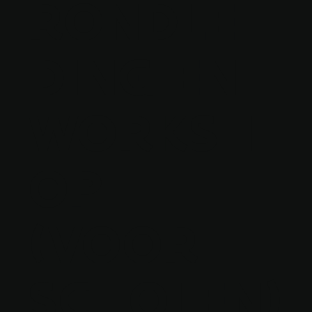
RONDLEI
DING EN
WORKSH
OP
(VOOR
SCHOLEN)